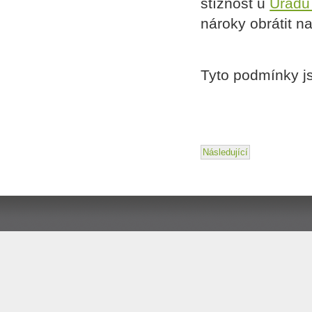
stížnost u
Úřadu
nároky obrátit n
Tyto podmínky j
Následující