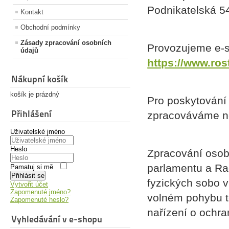
Podnikatelská 5
Kontakt
Obchodní podmínky
Zásady zpracování osobních
Provozujeme e-
údajů
https://www.ros
Nákupní košík
košík je prázdný
Pro poskytování
Přihlášení
zpracováváme ně
Uživatelské jméno
Heslo
Zpracování osob
parlamentu a Ra
Pamatuj si mě
Přihlásit se
fyzických sobo v
Vytvořit účet
Zapomenuté jméno?
volném pohybu t
Zapomenuté heslo?
nařízení o ochr
Vyhledávání v e-shopu