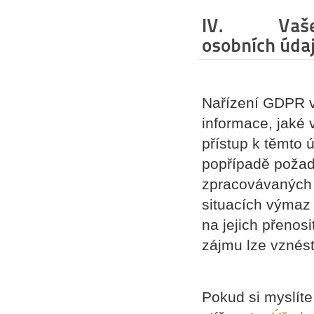
IV. Vaše pr
osobních úda
Nařízení GDPR vá
informace, jaké
přístup k těmto 
popřípadě požad
zpracovávaných 
situacích výmaz
na jejich přenos
zájmu lze vznést
Pokud si myslít