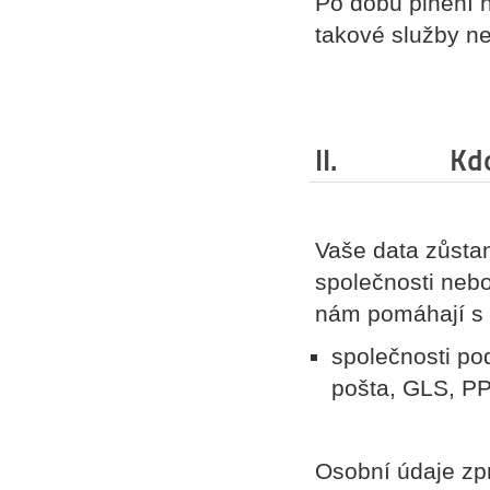
Po dobu plnění n
takové služby n
II. Kdo se
Vaše data zůstan
společnosti nebo
nám pomáhají s 
společnosti pod
pošta, GLS, P
Osobní údaje zp