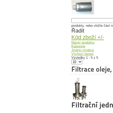
produkty, nebo vložte část n
Řadit
Kód zboží +/-
Název produktu
Kategorie
Jméno výrobce
Výchozí řazení
Výsledky 1 - 5 z 5
Filtrace oleje
Filtrační jed