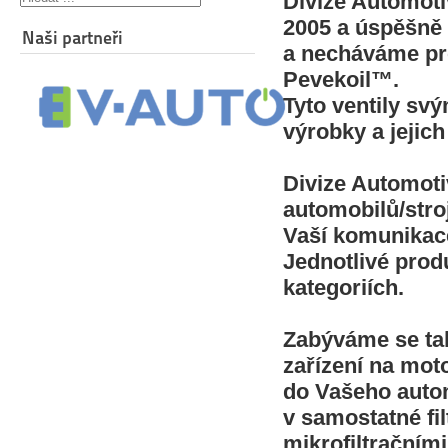
Divize Automoti
2005 a úspěšně 
Naši partneři
a necháváme pro
Pevekoil™.
Tyto ventily sv
výrobky a jejic
Divize Automoti
automobilů/stroj
Vaší komunikace
Jednotlivé prod
kategoriích.
Zabýváme se tak
zařízení na moto
do Vašeho automo
v samostatné fi
mikrofiltračním