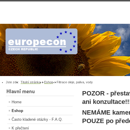
Jste zde:
Titulní stránka
Eshop
Filtrace oleje, paliva, vody
Hlavní menu
POZOR - přesta
ani konzultace!!
Home
Eshop
NEMÁME kamenn
Často kladené otázky - F.A.Q.
POUZE po přede
K přečtení