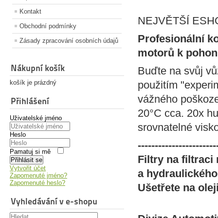
Kontakt
NEJVĚTŠÍ ESHOP 
Obchodní podmínky
Profesionální k
Zásady zpracování osobních údajů
motorů k pohonu 
Nákupní košík
Buďte na svůj vůz
košík je prázdný
použitím "experi
vážného poškození
Přihlášení
20°C cca. 20x hu
Uživatelské jméno
srovnatelné visko
Heslo
-----------------------
Pamatuj si mě
Filtry na filtrac
Přihlásit se
Vytvořit účet
a hydraulického
Zapomenuté jméno?
Zapomenuté heslo?
Ušetřete na olej
Vyhledávání v e-shopu