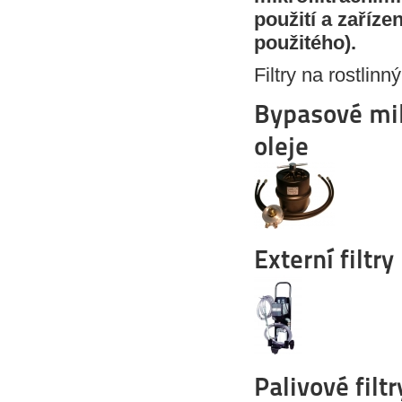
použití a zaříze
použitého).
Filtry na rostlinn
Bypasové mik
oleje
Externí filtry
Palivové filtr